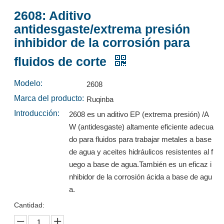
2608: Aditivo
antidesgaste/extrema presión
1612c lubricante de éster emulsionable para cortar líquido
1612c lubricante de éster emulsionable para cortar líquido
inhibidor de la corrosión para
Preguntar
Preguntar
fluidos de corte
Modelo:
2608
Marca del producto:
Ruqinba
Introducción:
2608 es un aditivo EP (extrema presión) /A
W (antidesgaste) altamente eficiente adecua
do para fluidos para trabajar metales a base
de agua y aceites hidráulicos resistentes al f
uego a base de agua.También es un eficaz i
nhibidor de la corrosión ácida a base de agu
a.
1612c lubricante de éster emulsionable para cortar líquido
1612c lubricante de éster emulsionable para cortar líquido
Cantidad:
Preguntar
Preguntar