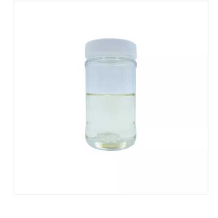
1096: Lubricante de larga duración para fluidos de corte semisintéticos
1600 éster emulsionable para fluido de metalurgia sintético completo
Preguntar
Preguntar