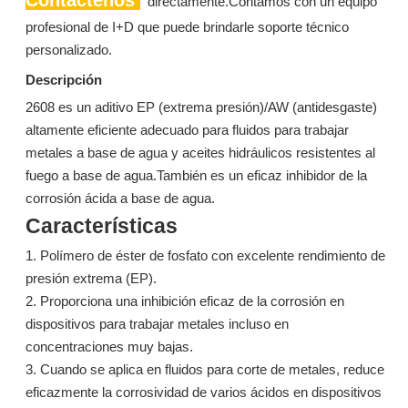
Contáctenos
directamente.Contamos con un equipo
profesional de I+D que puede brindarle soporte técnico
personalizado.
Descripción
2608 es un aditivo EP (extrema presión)/AW (antidesgaste)
altamente eficiente adecuado para fluidos para trabajar
metales a base de agua y aceites hidráulicos resistentes al
fuego a base de agua.También es un eficaz inhibidor de la
1404: Lubricante superior de trioleato de trimetilolpropano con alta viscosidad y resistencia al fuego
1404: Lubricante superior de trioleato de trimetilolpropano con alta viscosidad y resistencia al fuego
corrosión ácida a base de agua.
Preguntar
Preguntar
Características
1. Polímero de éster de fosfato con excelente rendimiento de
presión extrema (EP).
2. Proporciona una inhibición eficaz de la corrosión en
dispositivos para trabajar metales incluso en
concentraciones muy bajas.
3. Cuando se aplica en fluidos para corte de metales, reduce
eficazmente la corrosividad de varios ácidos en dispositivos