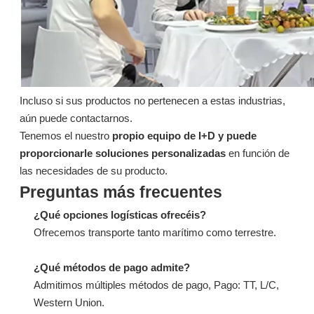
Preguntar
Preguntar
Incluso si sus productos no pertenecen a estas industrias,
aún puede contactarnos.
Tenemos el nuestro
propio equipo de I+D y puede
proporcionarle soluciones personalizadas
en función de
las necesidades de su producto.
Preguntas más frecuentes
¿Qué opciones logísticas ofrecéis?
1096: Lubricante de larga duración para fluidos de corte semisintéticos
1096: Lubricante de larga duración para fluidos de corte semisintéticos
Ofrecemos transporte tanto marítimo como terrestre.
Preguntar
Preguntar
¿Qué métodos de pago admite?
Admitimos múltiples métodos de pago, Pago: TT, L/C,
Western Union.