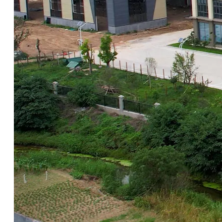
1516 Polyether éster lubricante para fluidos de corte a base de agua/fluido de metalurgia
1516 Polyether éster lubricante para fluidos de corte a base de agua/fluido de metalurgia
Preguntar
Preguntar
1425: Polimérico para fluidos de corte a base de agua y de aceite a base de aceite
1425: Polimérico para fluidos de corte a base de agua y de aceite a base de aceite
Preguntar
Preguntar