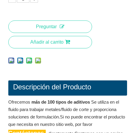
Preguntar
Añadir al carrito
Descripción del Producto
1404: Lubricante superior de trioleato de trimetilolpropano con alta viscosidad y resistencia al fuego
1516 Polyether éster lubricante para fluidos de corte a base de agua/fluido de metalurgia
Ofrecemos
más de 100 tipos de aditivos
Se utiliza en el
Preguntar
Preguntar
fluido para trabajar metales/fluido de corte y proporciona
soluciones de formulación.Si no puede encontrar el producto
que necesita en nuestro sitio web, por favor