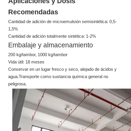
Aplicaciones y Dosis
Preguntar
Preguntar
Recomendadas
Cantidad de adición de microemulsión semisintética: 0,5-
1,5%
Cantidad de adición totalmente sintética: 1-2%
Embalaje y almacenamiento
200 kg/tambor, 1000 kg/tambor
Vida útil: 18 meses
Conservar en un lugar fresco y seco, alejado de ácidos y
agua.Transporte como sustancia química general no
peligrosa.
1606 éster emulsionable para fluidos de corte semisintéticos / fluidos de metal
1409b éster polimérico para fluidos de metalurgia a base de agua
Preguntar
Preguntar