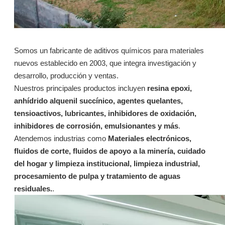
Somos un fabricante de aditivos químicos para materiales
nuevos establecido en 2003, que integra investigación y
desarrollo, producción y ventas.
Nuestros principales productos incluyen
resina epoxi,
anhídrido alquenil succínico, agentes quelantes,
tensioactivos, lubricantes, inhibidores de oxidación,
inhibidores de corrosión, emulsionantes y más
.
1425: Polimérico para fluidos de corte a base de agua y de aceite a base de aceite
1407: Éster sintético para fluidos de corte a base de aceite y agua.
Atendemos industrias como
Materiales electrónicos,
fluidos de corte, fluidos de apoyo a la minería, cuidado
Preguntar
Preguntar
del hogar y limpieza institucional, limpieza industrial,
procesamiento de pulpa y tratamiento de aguas
residuales.
.