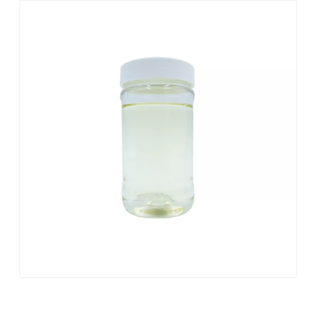
FS-01: dispersante de polímero de alto rendimiento con excelente estabilidad y eficiencia de limpieza
CE160P: Surfactante de limpieza por inmersión en alcohol isomérico ecológico
Preguntar
Preguntar