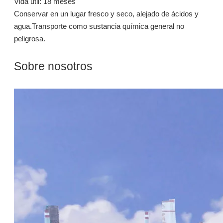
Vida útil: 18 meses
Preguntar
Preguntar
Conservar en un lugar fresco y seco, alejado de ácidos y
agua.Transporte como sustancia química general no
peligrosa.
Sobre nosotros
L520: Surfactante de limpieza en aerosol para eliminación de aceite y limpieza desengrasante
S603G: Surfactante de alcohol isomérico para limpieza de manchas de aceite
Preguntar
Preguntar