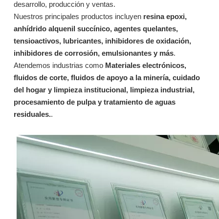
desarrollo, producción y ventas.
Nuestros principales productos incluyen
resina epoxi,
Preguntar
Preguntar
anhídrido alquenil succínico, agentes quelantes,
tensioactivos, lubricantes, inhibidores de oxidación,
inhibidores de corrosión, emulsionantes y más
.
Atendemos industrias como
Materiales electrónicos,
fluidos de corte, fluidos de apoyo a la minería, cuidado
del hogar y limpieza institucional, limpieza industrial,
procesamiento de pulpa y tratamiento de aguas
residuales.
.
LS15: dispersante de policarboxilato ecológico para aplicaciones amplias
L502: Surfactante de limpieza en aerosol
Preguntar
Preguntar