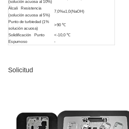
(solución acuosa al 10%)
Álcali Resistencia
Preguntar
Preguntar
7,0%±1,0(NaOH)
(solución acuosa al 5%)
Punto de turbiedad (1%
>90 ℃
solución acuosa)
Solidificación Punto
<-10,0 ℃
Espumoso
-
Solicitud
FS-01: dispersante de polímero de alto rendimiento con excelente estabilidad y eficiencia de limpieza
LS15: dispersante de policarboxilato ecológico para aplicaciones amplias
Preguntar
Preguntar