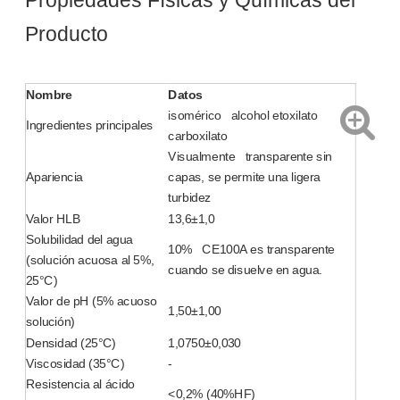
Propiedades Físicas y Químicas del
Producto
DTL-1: Surfactante ecológico avanzado para un desengrasado y eliminación de aceite eficientes
DTL-1: Surfactante ecológico avanzado para un desengrasado y eliminación de aceite eficientes
Nombre
Datos
isomérico alcohol etoxilato
Preguntar
Preguntar
Ingredientes principales
carboxilato
Visualmente transparente sin
Apariencia
capas, se permite una ligera
turbidez
Valor HLB
13,6±1,0
Solubilidad del agua
10% CE100A es transparente
(solución acuosa al 5%,
cuando se disuelve en agua.
25°C)
Valor de pH (5% acuoso
1,50±1,00
solución)
Densidad (25°C)
1,0750±0,030
Viscosidad (35°C)
-
Resistencia al ácido
DTL-1: Surfactante ecológico avanzado para un desengrasado y eliminación de aceite eficientes
DTL-1: Surfactante ecológico avanzado para un desengrasado y eliminación de aceite eficientes
<0,2% (40%HF)