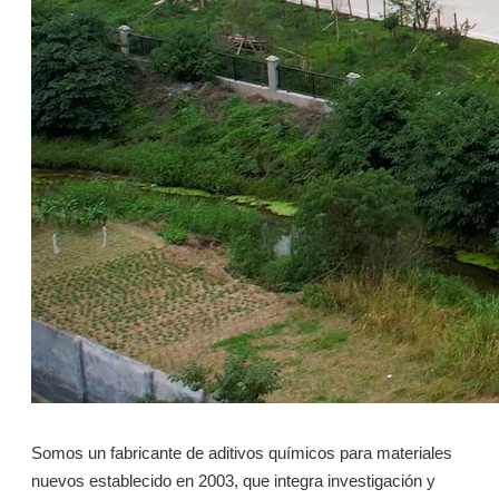
C18A: Desengrasante tensioactivo no iónico versátil y ecológico
C18A: Desengrasante tensioactivo no iónico versátil y ecológico
Preguntar
Preguntar
Somos un fabricante de aditivos químicos para materiales
nuevos establecido en 2003, que integra investigación y
L502: Surfactante de limpieza en aerosol
LS15: dispersante de policarboxilato ecológico para aplicaciones amplias