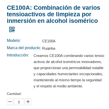
CE100A: Combinación de varios
tensioactivos de limpieza por
CE160P: Surfactante de limpieza por inmersión en alcohol isomérico ecológico
FS-01: dispersante de polímero de alto rendimiento con excelente estabilidad y eficiencia de limpieza
inmersión en alcohol isomérico
Preguntar
Preguntar
Modelo:
CE100A
Marca del producto:
Ruqinba
Introducción:
Creamos CE100A combinando varios tensio
activos de alcohol isoméricos innovadores,
que proporcionan una permeabilidad notable
y capacidades humectantes excepcionales,
manteniendo al mismo tiempo la seguridad
y el respeto al medio ambiente.
Cantidad:
S661A: Surfactante de limpieza por inmersión en alcohol isomérico
G10A: tensioactivo ecológico de alto rendimiento para una limpieza profunda
Preguntar
Preguntar