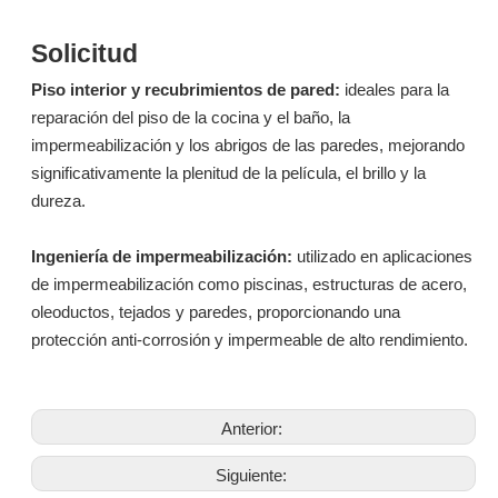
(agua = 1, 25 ℃)
Viscosidad
6000 - 9000
GB/T 9751.1-2009
(MPA.S, 25 ℃)
Contenido sólido
99.2 - 99.6
GB 1725-2007
Solicitud
(%)
Piso interior y recubrimientos de pared:
ideales para la
reparación del piso de la cocina y el baño, la
impermeabilización y los abrigos de las paredes, mejorando
significativamente la plenitud de la película, el brillo y la
dureza.
Ingeniería de impermeabilización:
utilizado en aplicaciones
de impermeabilización como piscinas, estructuras de acero,
oleoductos, tejados y paredes, proporcionando una
protección anti-corrosión y impermeable de alto rendimiento.
Anterior:
Siguiente: