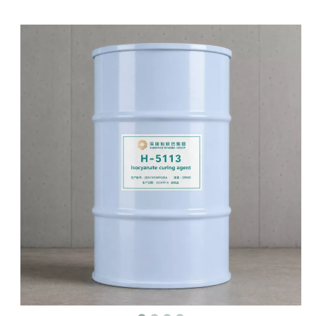
Resina de poliutea polyaspara LR-5240 para recubrimiento
Resina poliaspártica LR-1420
Preguntar
Preguntar