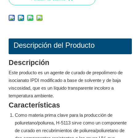
Preguntar
Preguntar
Descripción del Producto
Descripción
Este producto es un agente de curado de prepolímero de
isocianato IPDI modificado a base de solvente y de baja
viscosidad, que es un líquido transparente incoloro a
temperatura ambiente.
Resina poliaspártica de baja viscosidad LR-524
Resina poliaspártica de baja viscosidad LR-524
Características
Como materia prima clave para la producción de
Preguntar
Preguntar
poliuretano/poliurea, H-5113 sirve como un componente
de curado en recubrimientos de poliurea/poliuretano de