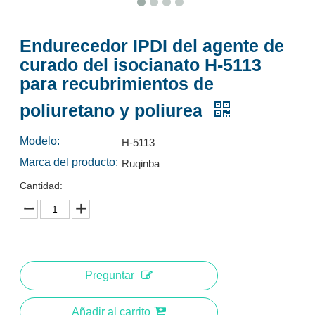
Endurecedor IPDI del agente de
curado del isocianato H-5113
Resina poliaspártica LR-1220 para revestimiento poliaspártico
Resina poliaspártica LR-1220 para revestimiento poliaspártico
para recubrimientos de
Preguntar
Preguntar
poliuretano y poliurea
Modelo:
H-5113
Marca del producto:
Ruqinba
Cantidad:
Preguntar
Resina de poliutea polyaspara LR-5240 para recubrimiento
Resina poliaspártica LR-1420
Añadir al carrito