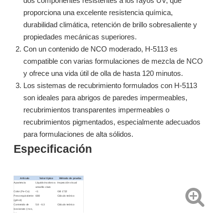
dos componentes resistentes a los rayos UV, que
proporciona una excelente resistencia química,
durabilidad climática, retención de brillo sobresaliente y
propiedades mecánicas superiores.
Con un contenido de NCO moderado, H-5113 es
compatible con varias formulaciones de mezcla de NCO
y ofrece una vida útil de olla de hasta 120 minutos.
Los sistemas de recubrimiento formulados con H-5113
son ideales para abrigos de paredes impermeables,
recubrimientos transparentes impermeables o
Resina poliaspártica a base de poliéter LR-1330
LR-1520 Resina poliaspártica sin disolventes
recubrimientos pigmentados, especialmente adecuados
para formulaciones de alta sólidos.
Preguntar
Preguntar
Especificación
Artículo
Valor típico
Método de prueba
Apariencia
Líquido incoloro a
Inspección visual
amarillo claro
Color (Fe-Co)
<1
GB 1722
Peso equivalente
688
Cálculo teórico
(g/mol)
Contenido de
5.8 - 6.3
Cálculo teórico
isocianato (-nco,
%)
Densidad relativa
1.04 - 1.07
GB/T 15223-1994