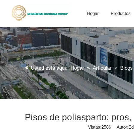
Hogar
Productos
Derivados de anhídrido succínico de alquenil
Materiales de encapsulación
Usted está aquí:
Hogar
»
Articular
»
Blogs
Pisos de poliasparto: pros
Vistas:
2586
Autor:Edit