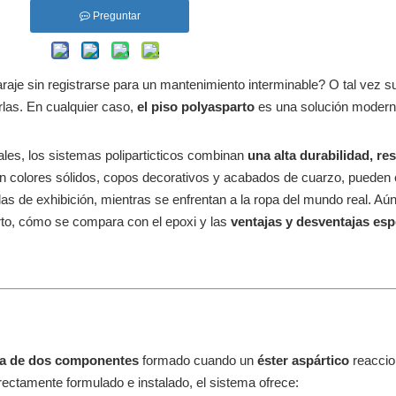
Preguntar
aje sin registrarse para un mantenimiento interminable? O tal vez su
las. En cualquier caso,
el piso polyasparto
es una solución modern
ales, los sistemas poliparticticos combinan
una alta durabilidad, re
en colores sólidos, copos decorativos y acabados de cuarzo, pueden 
las de exhibición, mientras se enfrentan a la ropa del mundo real. Aún
arto, cómo se compara con el epoxi y las
ventajas y desventajas esp
rea de dos componentes
formado cuando un
éster aspártico
reacci
rectamente formulado e instalado, el sistema ofrece: