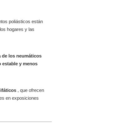
ntos poliásticos están
los hogares y las
da de los neumáticos
o estable y menos
lifáticos
, que ofrecen
tes en exposiciones