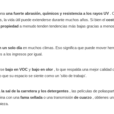
iona
una fuerte abrasión, químicos y resistencia a los rayos UV
. 
, la vida útil puede extenderse durante muchos años. Si bien el
cost
a propiedad
a menudo tenden tendencias más bajas gracias a menos
n un solo día
en muchos climas. Eso significa que puede mover herr
s a los ingresos por igual.
rse
bajo en VOC
y
bajo en olor
, lo que respalda una mejor calidad de
 que su espacio se siente como un 'sitio de trabajo'.
a la sal de la carretera y los detergentes
, las películas de poliaspa
ina con una
fama sellada
o una transmisión
de cuarzo
, obtienes u
pieza.