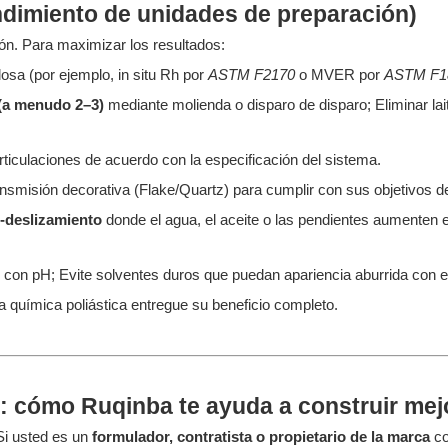
endimiento de unidades de preparación)
ón. Para maximizar los resultados:
losa (por ejemplo, in situ Rh por
ASTM F2170
o MVER por
ASTM F1
(a menudo 2–3)
mediante molienda o disparo de disparo; Eliminar lai
articulaciones de acuerdo con la especificación del sistema.
smisión decorativa (Flake/Quartz) para cumplir con sus objetivos de 
i-deslizamiento
donde el agua, el aceite o las pendientes aumenten e
 con pH; Evite solventes duros que puedan apariencia aburrida con e
 química poliástica entregue su beneficio completo.
: cómo Ruqinba te ayuda a construir mej
 Si usted es un
formulador, contratista o propietario de la marca
co