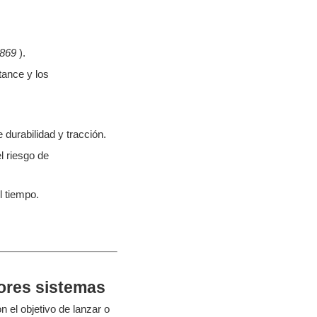
869
).
tance y los
durabilidad y tracción.
l riesgo de
l tiempo.
ores sistemas
n el objetivo de lanzar o