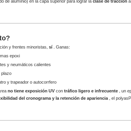
o de aluminio) en la capa superior para lograr la
clase de tracción
a
rto?
ción y frentes minoristas,
sí
. Ganas:
emas epoxi
tes y neumáticos calientes
o plazo
utro y trapeador o autocorrfero
área
no tiene exposición UV
con
tráfico ligero e infrecuente
, un e
lexibilidad del cronograma y la retención de apariencia
, el polyas