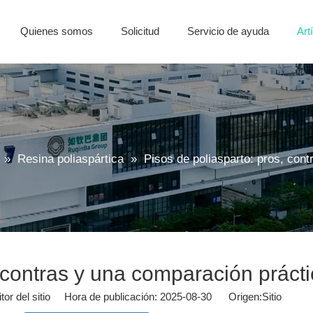
Quienes somos
Solicitud
Servicio de ayuda
Art
Aditivos de fluido de metal
Resina de poliurea poliaspártica
Aceite preventivo de óxido
Agente de curado 
Preguntas más
»
Resina poliaspártica
»
Pisos de poliasparto: pros, con
, contras y una comparación práct
or del sitio Hora de publicación: 2025-08-30 Origen:
Sitio