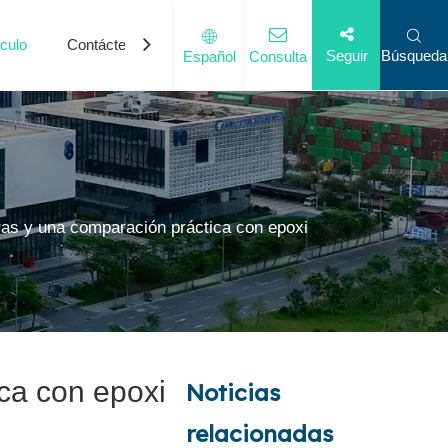
ículo
Contáctenos
Búsqueda
Seguir
Español
Consulta
de isocianato
 frecuentes
tras y una comparación práctica con epoxi
ica con epoxi
Noticias
relacionadas