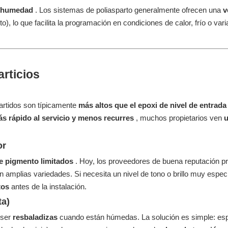
la humedad
. Los sistemas de poliasparto generalmente ofrecen una
v
), lo que facilita la programación en condiciones de calor, frío o vari
articios
partidos son típicamente
más altos que el epoxi de nivel de entrad
ás rápido al servicio y menos recurres
, muchos propietarios ven
u
or
e pigmento limitados
. Hoy, los proveedores de buena reputación 
n amplias variedades. Si necesita un nivel de tono o brillo muy especí
tos
antes de la instalación.
ta)
 ser
resbaladizas
cuando están húmedas. La solución es simple: esp