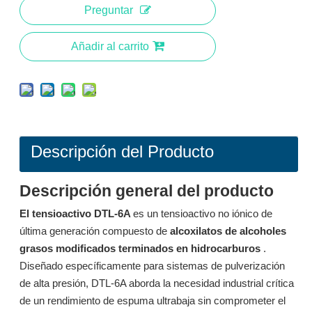
Preguntar
Añadir al carrito
Descripción del Producto
Descripción general del producto
Surfactant L532A: Surfactante de alto rendimiento y baja espuma para limpieza por aspersión en múltiples ambientes
Surfactant L714 Surfactante de espuma ultrabaja para limpieza por aspersión a baja temperatura
El tensioactivo DTL-6A
es un tensioactivo no iónico de
última generación compuesto de
alcoxilatos de alcoholes
Preguntar
Preguntar
grasos modificados terminados en hidrocarburos
.
Diseñado específicamente para sistemas de pulverización
de alta presión, DTL-6A aborda la necesidad industrial crítica
de un rendimiento de espuma ultrabaja sin comprometer el