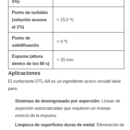
5%)
Punto de turbidez
(solución acuosa
< 15,0 ℃
al 1%)
Punto de
< 0 ℃
solidificación
Espuma (altura
< 20 mm
dentro de los 60 s)
DF06A: Etoxilato de alcohol isomérico de alto rendimiento para desengrasado y humectación industrial
CF05A: Espesante asociativo de alta eficiencia para sistemas de lejía y álcalis fuertes
Aplicaciones
Preguntar
Preguntar
El surfactante DTL-6A es un ingrediente activo versátil ideal
para:
Sistemas de desengrasado por aspersión:
Líneas de
aspersión automatizadas que requieren un manejo
estricto de la espuma.
Limpieza de superficies duras de metal:
Eliminación de