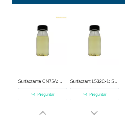
Surfactante CN75A: Desengrasante de alta eficiencia con sinérgico catiónico patentado
Surfactant L532C-1: Surfactante de alta estabilidad y baja espuma para fosfatación y limpieza ácida
Preguntar
Preguntar