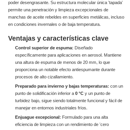
poder desengrasante. Su estructura molecular única 'tapada'
permite una penetración y limpieza excepcionales de
manchas de aceite rebeldes en superficies metálicas, incluso
en condiciones invernales o de baja temperatura.
Ventajas y características clave
Control superior de espuma:
Diseñado
específicamente para aplicaciones en aerosol. Mantiene
Surfactante S603H (etoxilatos de alcohol isómero C12-C15)
Surfactant W772 Surfactante especializado para eliminación de cera industrial
una altura de espuma de menos de 20 mm, lo que
proporciona un notable efecto antiespumante durante
Preguntar
Preguntar
procesos de alto cizallamiento.
Preparado para invierno y bajas temperaturas:
con un
punto de solidificación inferior a
0 °C
y un punto de
turbidez bajo, sigue siendo totalmente funcional y fácil de
manejar en entornos industriales fríos.
Enjuague excepcional:
Formulado para una alta
eficiencia de limpieza con un rendimiento de 'cero