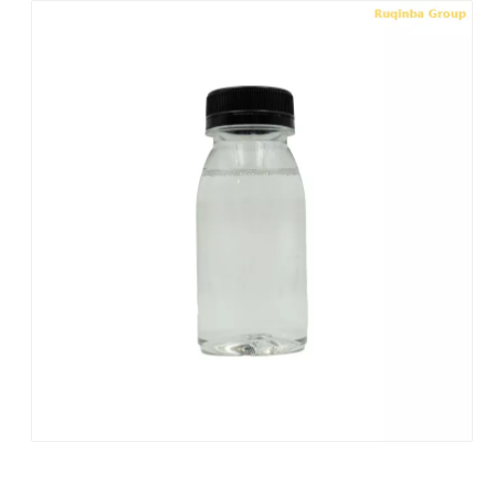
Surfactant PW199P: Surfactante con alto contenido de álcalis para desengrasante electrolítico
Surfactant L501HA: Surfactante avanzado de baja espuma para limpieza por pulverización de precisión
Preguntar
Preguntar