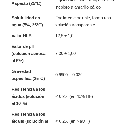
Aspecto (25°C)
incoloro a amarillo pálido
Preguntar
Preguntar
Solubilidad en
Fácilmente soluble, forma una
agua (5%, 25°C)
solución transparente.
Valor HLB
12,5 ± 1,0
Valor de pH
(solución acuosa
7,30 ± 1,00
al 5%)
Gravedad
0,9900 ± 0,030
específica (25°C)
Resistencia a los
N20: Surfactante decapante y etoxilato de alcohol isomérico para desengrasante de cocina
LC228A: Surfactante de baja espuma y alta eficiencia para abrillantadores comerciales
ácidos (solución
< 0,2% (en 40% HF)
al 10 %)
Preguntar
Preguntar
Resistencia a los
álcalis (solución al
< 0,2% (en NaOH)