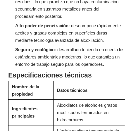
residuos', lo que garantiza que no haya contaminación
secundaria en sustratos metálicos antes del
procesamiento posterior.
Alto poder de penetración:
descompone rápidamente
Surfactante S603EC (etoxilatos de alcohol isómero C12-C15)
9H-LF: Ácido carboxílico de éter de alcohol avanzado (AEC)
aceites y grasas complejos en superficies duras
mediante tecnología avanzada de alcoxilación.
Preguntar
Preguntar
Seguro y ecológico:
desarrollado teniendo en cuenta los
estándares ambientales modernos, lo que garantiza un
entorno de trabajo seguro para los operadores.
Especificaciones técnicas
Nombre de la
Datos técnicos
propiedad
Alcoxilatos de alcoholes grasos
Ingredientes
modificados terminados en
principales
hidrocarburos
Espesante alcalino T15 para limpiador de fondo de ollas y sartenes
T02: Espesante ácido de alto rendimiento para limpiadores y descalcificadores de inodoros 13127-82-7
Líquido aceitoso transparente de