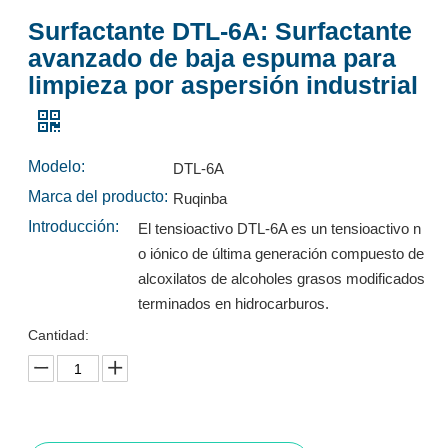
Surfactante DTL-6A: Surfactante
avanzado de baja espuma para
Surfactant L501HS: Surfactante de alto rendimiento y baja espuma para limpieza por aspersión industrial
Surfactant DTL-5: Surfactante avanzado de baja espuma para limpieza por aspersión industrial
limpieza por aspersión industrial
Preguntar
Preguntar
Modelo:
DTL-6A
Marca del producto:
Ruqinba
Introducción:
El tensioactivo DTL-6A es un tensioactivo n
o iónico de última generación compuesto de
alcoxilatos de alcoholes grasos modificados
terminados en hidrocarburos.
Cantidad:
Surfactant TH12: Surfactante de alto rendimiento y baja formación de espuma para sistemas de pulverización calentados
L553A: Surfactante de alto rendimiento y baja espuma para limpieza por aspersión industrial
Preguntar
Preguntar