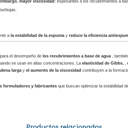
embargo, mayor viscosidad:
espesantes a los recubrimientos a ba
 burbujas.
ente a
la estabilidad de la espuma
y
reduce la eficiencia antiespu
es para el desempeño de
los recubrimientos a base de agua
, tambi
uando se usan en altas concentraciones. La
elasticidad de Gibbs,
,
adena larga
y
el aumento de la viscosidad
contribuyen a la formac
os formuladores y fabricantes
que buscan optimizar la estabilidad d
Productos relacionados