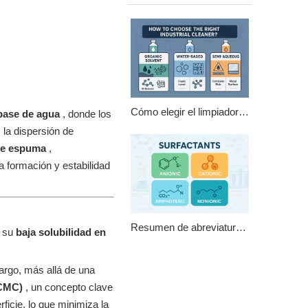
Cómo elegir el limpiador industrial adecuado
 base de agua
, donde los
 la dispersión de
 de espuma
,
a formación y estabilidad
Resumen de abreviaturas comunes de tensioactivos
a su
baja solubilidad en
bargo, más allá de una
 (CMC)
, un concepto clave
rficie, lo que minimiza la