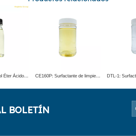
RQB-90VG Alcohol Éter Ácido Carboxílico (AEC)
CE160P: Surfactante de limpieza por inmersión en alcohol isomérico ecológico
AL BOLETÍN