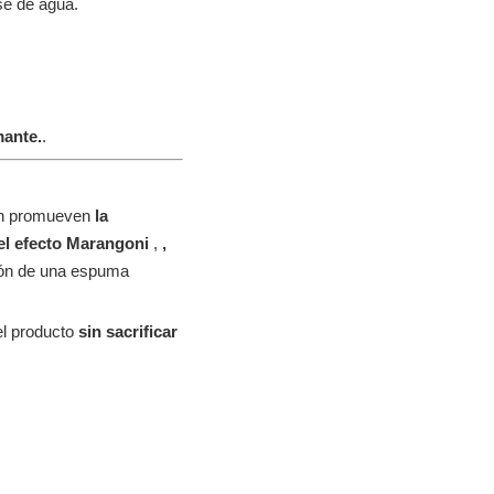
se de agua.
mante.
.
én promueven
la
el efecto Marangoni
,
,
ión de una espuma
el producto
sin sacrificar