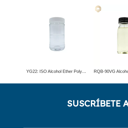
YG22: ISO Alcohol Ether Polyoxietileno éter para aplicaciones versátiles
SUSCRÍBETE 