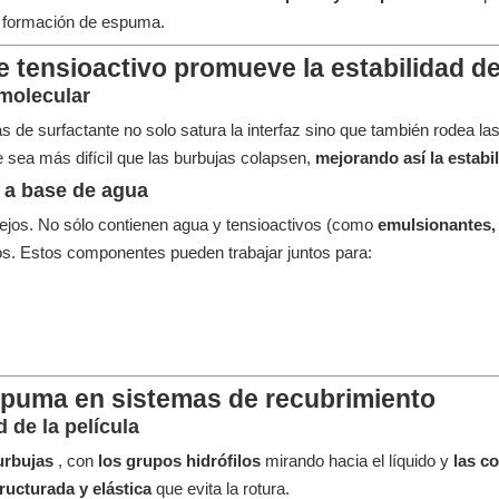
la formación de espuma.
e tensioactivo promueve la estabilidad d
 molecular
s de surfactante no solo satura la interfaz sino que también rodea las
 sea más difícil que las burbujas colapsen,
mejorando así la estabi
s a base de agua
ejos. No sólo contienen agua y tensioactivos (como
emulsionantes,
vos. Estos componentes pueden trabajar juntos para:
spuma en sistemas de recubrimiento
d de la película
burbujas
, con
los grupos hidrófilos
mirando hacia el líquido y
las c
tructurada y elástica
que evita la rotura.