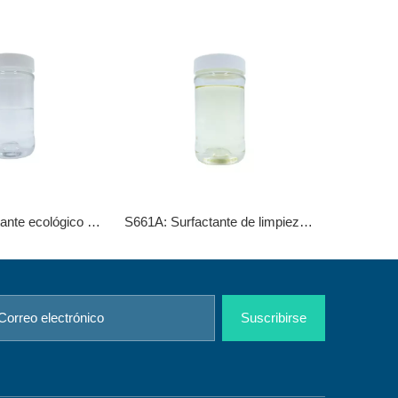
DTL-1: Surfactante ecológico avanzado para un desengrasado y eliminación de aceite eficientes
S661A: Surfactante de limpieza por inmersión en alcohol isomérico
Suscribirse