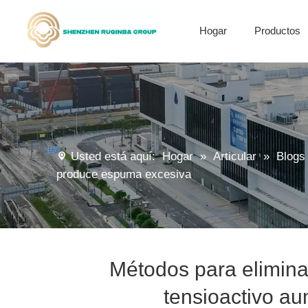
Hogar
Productos
Derivados de anhídrido succínico de alquenil
Materiales de encapsulación
Usted está aquí:
Hogar
»
Articular
»
Blogs
produce espuma excesiva
Métodos para elimina
tensioactivo a