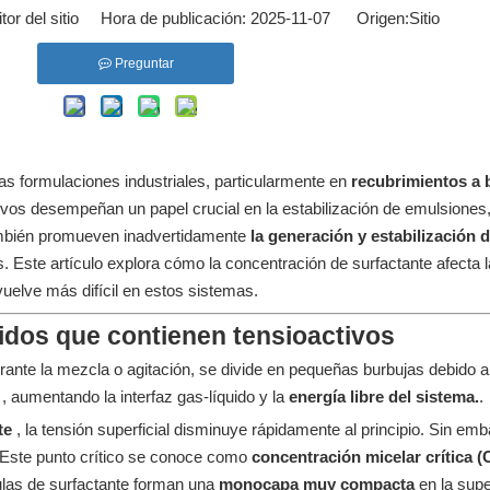
or del sitio Hora de publicación: 2025-11-07 Origen:
Sitio
Preguntar
 formulaciones industriales, particularmente en
recubrimientos a
ivos desempeñan un papel crucial en la estabilización de emulsiones,
 también promueven inadvertidamente
la generación y estabilización
Este artículo explora cómo la concentración de surfactante afecta l
vuelve más difícil en estos sistemas.
idos que contienen tensioactivos
rante la mezcla o agitación, se divide en pequeñas burbujas debido 
o
, aumentando la interfaz gas-líquido y la
energía libre del sistema.
.
nte
, la tensión superficial disminuye rápidamente al principio. Sin em
a. Este punto crítico se conoce como
concentración micelar crítica
culas de surfactante forman una
monocapa muy compacta
en la supe