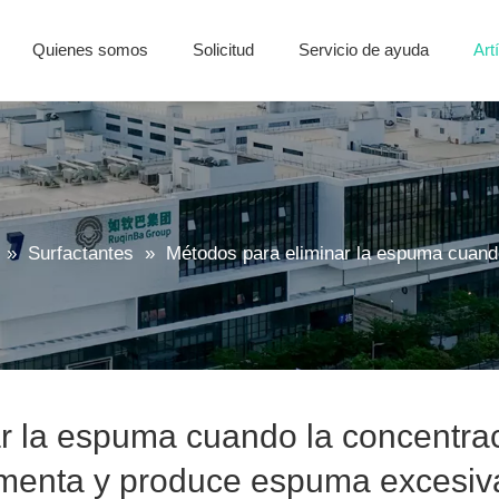
Quienes somos
Solicitud
Servicio de ayuda
Art
Aditivos de fluido de metal
Resina de poliurea poliaspártica
Aceite preventivo de óxido
Agente de curado 
Preguntas más
»
Surfactantes
»
Métodos para eliminar la espuma cuando
r la espuma cuando la concentra
umenta y produce espuma excesiv