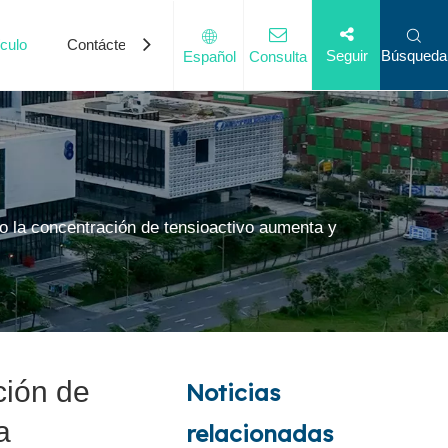
ículo
Contáctenos
Búsqueda
Seguir
Español
Consulta
de isocianato
 frecuentes
 la concentración de tensioactivo aumenta y
ción de
Noticias
a
relacionadas